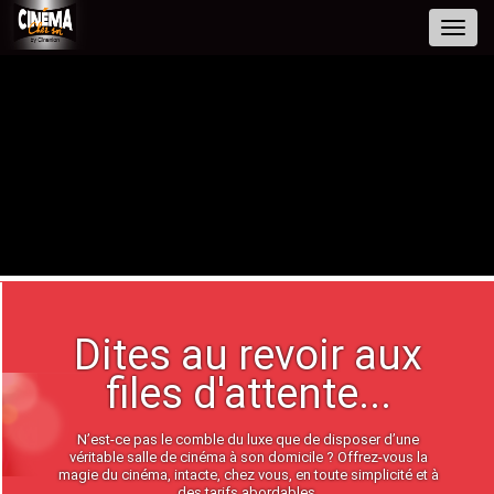
Toggl
navig
Dites au revoir aux
files d'attente...
N’est-ce pas le comble du luxe que de disposer d’une
véritable salle de cinéma à son domicile ? Offrez-vous la
magie du cinéma, intacte, chez vous, en toute simplicité et à
des tarifs abordables.