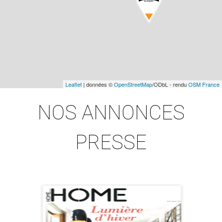
Leaflet
| données ©
OpenStreetMap
/ODbL - rendu
OSM France
NOS ANNONCES
PRESSE